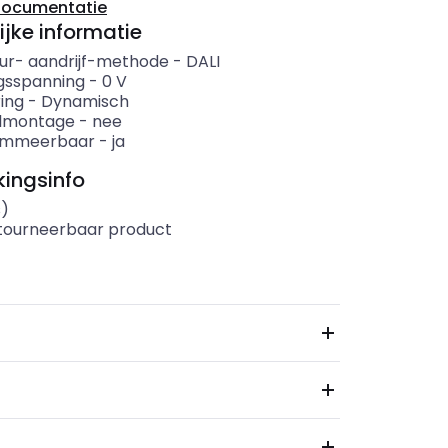
documentatie
ijke informatie
ur- aandrijf-methode
-
DALI
gsspanning
-
0
V
ing
-
Dynamisch
ilmontage
-
nee
ammeerbaar
-
ja
ingsinfo
s)
etourneerbaar product