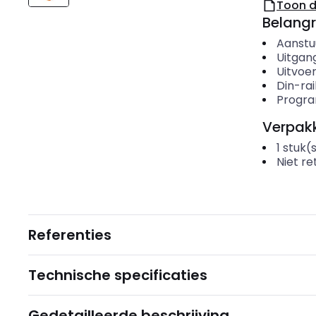
Toon 
Belangr
Aanstu
Uitgan
Uitvoer
Din-ra
Progr
Verpakk
1
stuk(
Niet r
Referenties
Technische specificaties
Gedetailleerde beschrijving