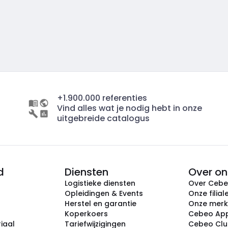
+1.900.000 referenties
Vind alles wat je nodig hebt in onze
uitgebreide catalogus
d
Diensten
Over on
Logistieke diensten
Over Ceb
Opleidingen & Events
Onze filial
Herstel en garantie
Onze mer
Koperkoers
Cebeo Ap
iaal
Tariefwijzigingen
Cebeo Cl