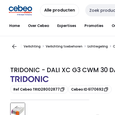
Overslaan
Overslaan
naar
naar
Alle producten
Zoekveld invoer
navigatie
inhoud
Home
Over Cebeo
Expertises
Promoties
O
Verlichting
Verlichting toebehoren
Lichtregeling
C
TRIDONIC - DALI XC G3 CWM 30 D
Kopiëren
Kopiëren
Ref Cebeo TRID28002877
Cebeo ID 6170692