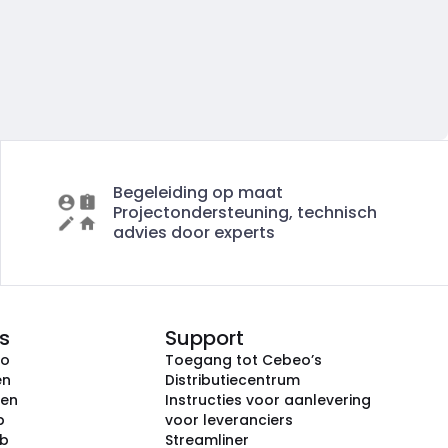
Begeleiding op maat
Projectondersteuning, technisch
advies door experts
s
Support
eo
Toegang tot Cebeo’s
en
Distributiecentrum
ken
Instructies voor aanlevering
p
voor leveranciers
ub
Streamliner