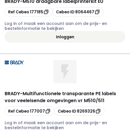
BRADY
-
M510 draagbare labelprinterkit EU
Kopiëren
Kopiëren
Ref Cebeo
177185
Cebeo ID
8064467
Log in of maak een account aan om de prijs- en
bestelinformatie te bekijken
Inloggen
BRADY
-
Multifunctionele transparante PE labels
voor veeleisende omgevingen vr M510/511
Kopiëren
Kopiëren
Ref Cebeo
177007
Cebeo ID
8269326
Log in of maak een account aan om de prijs- en
bestelinformatie te bekijken