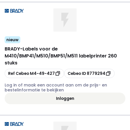
nieuw
BRADY
-
Labels voor de
M410/BMP41/M510/BMP51/M511 labelprinter 260
stuks
Kopiëren
Kopiëren
Ref Cebeo
M4-49-427
Cebeo ID
8779294
Log in of maak een account aan om de prijs- en
bestelinformatie te bekijken
Inloggen