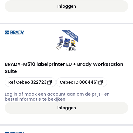
Inloggen
BRADY
-
M510 labelprinter EU + Brady Workstation
Suite
Kopiëren
Kopiëren
Ref Cebeo
322723
Cebeo ID
8064461
Log in of maak een account aan om de prijs- en
bestelinformatie te bekijken
Inloggen