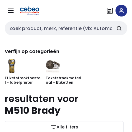
Overslaan
Overslaan
naar
naar
navigatie
inhoud
Zoekveld invoer
Verfijn op categorieën
Etiketstrooktoeste
Tekststrookmateri
l - labelprinter
aal - Etiketten
resultaten voor
M510 Brady
Alle filters