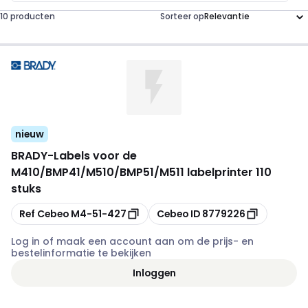
10 producten
Sorteer op
nieuw
BRADY
-
Labels voor de
M410/BMP41/M510/BMP51/M511 labelprinter 110
stuks
Kopiëren
Kopiëren
Ref Cebeo
M4-51-427
Cebeo ID
8779226
Log in of maak een account aan om de prijs- en
bestelinformatie te bekijken
Inloggen