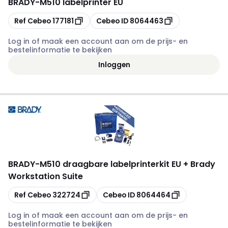
BRADY
-
M510 labelprinter EU
Kopiëren
Kopiëren
Ref Cebeo
177181
Cebeo ID
8064463
Log in of maak een account aan om de prijs- en
bestelinformatie te bekijken
Inloggen
BRADY
-
M510 draagbare labelprinterkit EU + Brady
Workstation Suite
Kopiëren
Kopiëren
Ref Cebeo
322724
Cebeo ID
8064464
Log in of maak een account aan om de prijs- en
bestelinformatie te bekijken