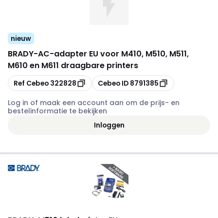
nieuw
BRADY
-
AC-adapter EU voor M410, M510, M511,
M610 en M611 draagbare printers
Kopiëren
Kopiëren
Ref Cebeo
322828
Cebeo ID
8791385
Log in of maak een account aan om de prijs- en
bestelinformatie te bekijken
Inloggen