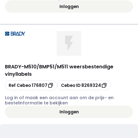
Inloggen
BRADY
-
M510/BMP51/M511 weersbestendige
vinyllabels
Kopiëren
Kopiëren
Ref Cebeo
176807
Cebeo ID
8269324
Log in of maak een account aan om de prijs- en
bestelinformatie te bekijken
Inloggen