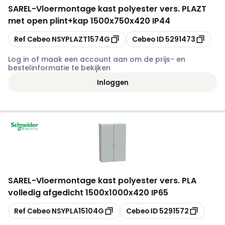
SAREL
-
Vloermontage kast polyester vers. PLAZT
met open plint+kap 1500x750x420 IP44
Kopiëren
Kopiëren
Ref Cebeo
NSYPLAZT1574G
Cebeo ID
5291473
Log in of maak een account aan om de prijs- en
bestelinformatie te bekijken
Inloggen
SAREL
-
Vloermontage kast polyester vers. PLA
volledig afgedicht 1500x1000x420 IP65
Kopiëren
Kopiëren
Ref Cebeo
NSYPLA15104G
Cebeo ID
5291572