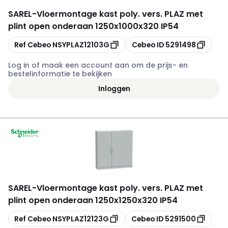
SAREL
-
Vloermontage kast poly. vers. PLAZ met
plint open onderaan 1250x1000x320 IP54
Kopiëren
Kopiëren
Ref Cebeo
NSYPLAZ12103G
Cebeo ID
5291498
Log in of maak een account aan om de prijs- en
bestelinformatie te bekijken
Inloggen
SAREL
-
Vloermontage kast poly. vers. PLAZ met
plint open onderaan 1250x1250x320 IP54
Kopiëren
Kopiëren
Ref Cebeo
NSYPLAZ12123G
Cebeo ID
5291500