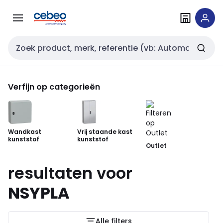
Overslaan
Overslaan
naar
naar
navigatie
inhoud
Zoekveld invoer
Verfijn op categorieën
Wandkast
Vrij staande kast
kunststof
kunststof
Outlet
resultaten voor
NSYPLA
Alle filters