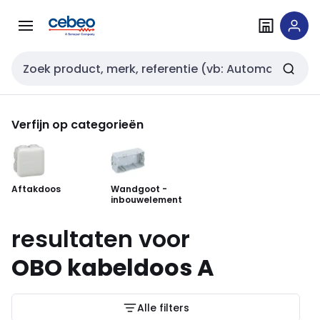
Overslaan
Overslaan
naar
naar
navigatie
inhoud
Zoekveld invoer
Verfijn op categorieën
Aftakdoos
Wandgoot -
inbouwelement
resultaten voor
OBO kabeldoos A
Alle filters