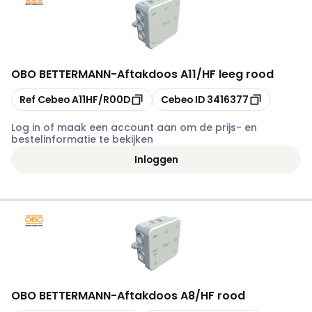
OBO BETTERMANN
-
Aftakdoos A11/HF leeg rood
Kopiëren
Kopiëren
Ref Cebeo
A11HF/R00D
Cebeo ID
3416377
Log in of maak een account aan om de prijs- en
bestelinformatie te bekijken
Inloggen
OBO BETTERMANN
-
Aftakdoos A8/HF rood