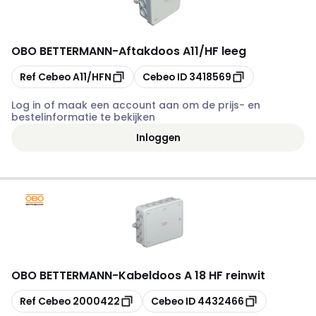
OBO BETTERMANN
-
Aftakdoos A11/HF leeg
Kopiëren
Kopiëren
Ref Cebeo
A11/HFN
Cebeo ID
3418569
Log in of maak een account aan om de prijs- en
bestelinformatie te bekijken
Inloggen
OBO BETTERMANN
-
Kabeldoos A 18 HF reinwit
Kopiëren
Kopiëren
Ref Cebeo
2000422
Cebeo ID
4432466