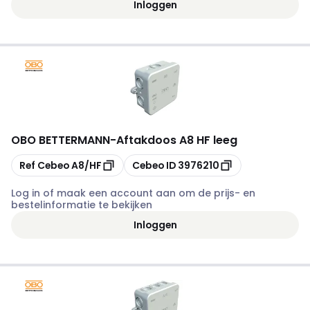
Inloggen
OBO BETTERMANN
-
Aftakdoos A8 HF leeg
Kopiëren
Kopiëren
Ref Cebeo
A8/HF
Cebeo ID
3976210
Log in of maak een account aan om de prijs- en
bestelinformatie te bekijken
Inloggen