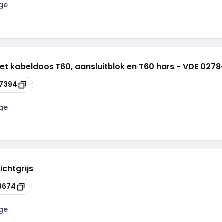
ge
met kabeldoos T60, aansluitblok en T60 hars - VDE 0278
7394
ge
ichtgrijs
8674
ge