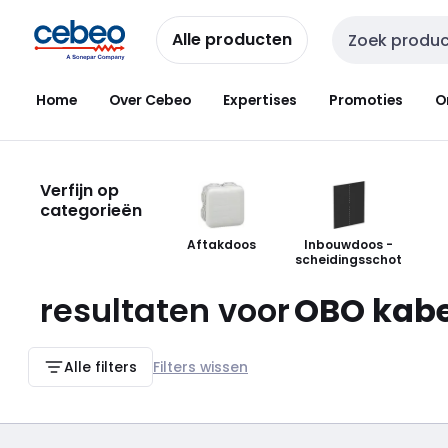
Overslaan
Overslaan
naar
naar
Alle producten
Zoekveld invoer
navigatie
inhoud
Home
Over Cebeo
Expertises
Promoties
O
Verfijn op
categorieën
Aftakdoos
Inbouwdoos -
scheidingsschot
resultaten voor
OBO kabe
Alle filters
Filters wissen