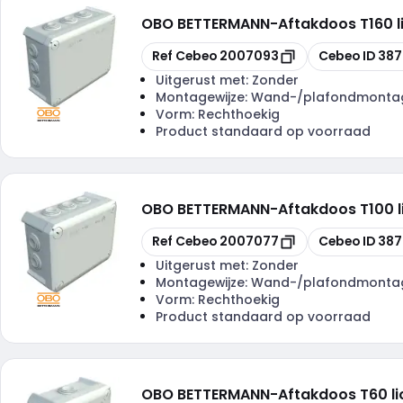
OBO BETTERMANN
-
Aftakdoos T160 li
Kopiëren
Kopiëren
Ref Cebeo
2007093
Cebeo ID
387
Uitgerust met:
Zonder
Montagewijze:
Wand-/plafondmonta
Vorm:
Rechthoekig
Product standaard op voorraad
OBO BETTERMANN
-
Aftakdoos T100 li
Kopiëren
Kopiëren
Ref Cebeo
2007077
Cebeo ID
387
Uitgerust met:
Zonder
Montagewijze:
Wand-/plafondmonta
Vorm:
Rechthoekig
Product standaard op voorraad
OBO BETTERMANN
-
Aftakdoos T60 lic