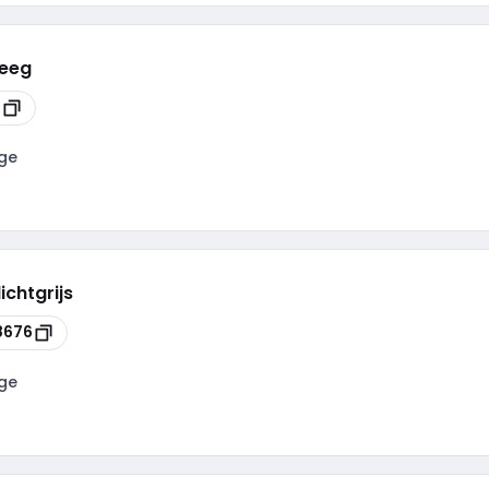
leeg
3
ge
ichtgrijs
8676
ge