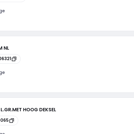
ge
M NL
06321
ge
 L.GR.MET HOOG DEKSEL
9065
ge