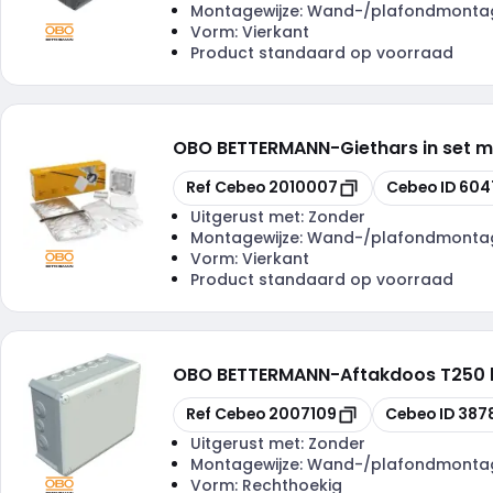
Montagewijze:
Wand-/plafondmonta
Vorm:
Vierkant
Product standaard op voorraad
OBO BETTERMANN
-
Giethars in set 
Kopiëren
Kopiëren
Ref Cebeo
2010007
Cebeo ID
604
Uitgerust met:
Zonder
Montagewijze:
Wand-/plafondmonta
Vorm:
Vierkant
Product standaard op voorraad
OBO BETTERMANN
-
Aftakdoos T250 l
Kopiëren
Kopiëren
Ref Cebeo
2007109
Cebeo ID
387
Uitgerust met:
Zonder
Montagewijze:
Wand-/plafondmonta
Vorm:
Rechthoekig