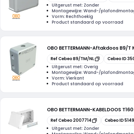
Uitgerust met:
Zonder
Montagewijze:
Wand-/plafondmonta
Vorm:
Rechthoekig
Product standaard op voorraad
OBO BETTERMANN
-
Aftakdoos B9/T 
Kopiëren
Kopiëren
Ref Cebeo
B9/TM/NL
Cebeo ID
35
Uitgerust met:
Overig
Montagewijze:
Wand-/plafondmonta
Vorm:
Vierkant
Product standaard op voorraad
OBO BETTERMANN
-
KABELDOOS T160
Kopiëren
Kopiëren
Ref Cebeo
2007714
Cebeo ID
514
Uitgerust met:
Zonder
Montagewijze:
Wand-/plafondmonta