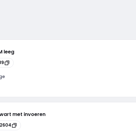
M leeg
89
ge
wart met invoeren
2604