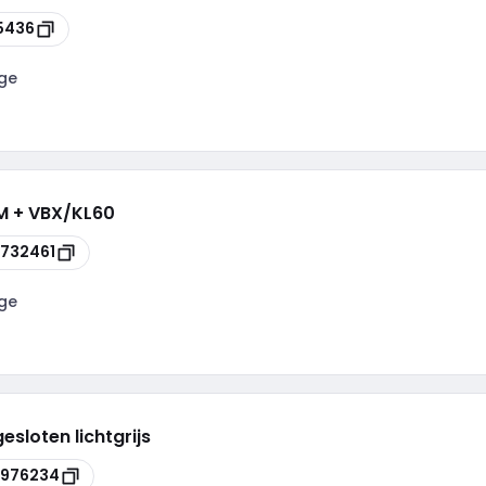
5436
ge
M + VBX/KL60
732461
ge
sloten lichtgrijs
3976234