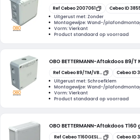
Kopiëren
Kopiëren
Ref Cebeo
2007061
Cebeo ID
385
Uitgerust met:
Zonder
Montagewijze:
Wand-/plafondmonta
Vorm:
Vierkant
Product standaard op voorraad
OBO BETTERMANN
-
Aftakdoos B9/T 
Kopiëren
Kopiëren
Ref Cebeo
B9/TM/VBX/KL60
Cebeo ID
3
Uitgerust met:
Schroefklem
Montagewijze:
Wand-/plafondmonta
Vorm:
Vierkant
Product standaard op voorraad
OBO BETTERMANN
-
Aftakdoos T160 ge
Kopiëren
Kopiëren
Ref Cebeo
T160GESL0TEN-LG
Cebeo ID