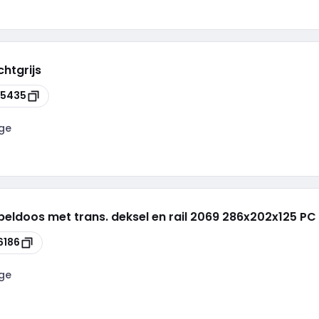
chtgrijs
55435
ge
eldoos met trans. deksel en rail 2069 286x202x125 PC g
6186
ge