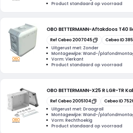
Product standaard op voorraad
OBO BETTERMANN
-
Aftakdoos T40 li
Kopiëren
Kopiëren
Ref Cebeo
2007045
Cebeo ID
38
Uitgerust met:
Zonder
Montagewijze:
Wand-/plafondmonta
Vorm:
Vierkant
Product standaard op voorraad
OBO BETTERMANN
-
X25 R LGR-TR Kab
Kopiëren
Kopiëren
Ref Cebeo
2005104
Cebeo ID
752
Uitgerust met:
Draagrail
Montagewijze:
Wand-/plafondmonta
Vorm:
Rechthoekig
Product standaard op voorraad