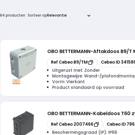
84 producten
Sorteer op
OBO BETTERMANN
-
Aftakdoos B9/T 
Kopiëren
Kopiëren
Ref Cebeo
B9/TM
Cebeo ID
34158
Uitgerust met:
Zonder
Montagewijze:
Wand-/plafondmonta
Vorm:
Vierkant
Product standaard op voorraad
OBO BETTERMANN
-
Kabeldoos T60 z
Kopiëren
Kopiëren
Ref Cebeo
2007466
Cebeo ID
786
Beschermingsgraad (IP):
IP66