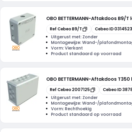
OBO BETTERMANN
-
Aftakdoos B9/T 
Kopiëren
Kopiëren
Ref Cebeo
B9/T
Cebeo ID
031452
Uitgerust met:
Zonder
Montagewijze:
Wand-/plafondmonta
Vorm:
Vierkant
Product standaard op voorraad
OBO BETTERMANN
-
Aftakdoos T350 l
Kopiëren
Kopiëren
Ref Cebeo
2007125
Cebeo ID
387
Uitgerust met:
Zonder
Montagewijze:
Wand-/plafondmonta
Vorm:
Rechthoekig
Product standaard op voorraad