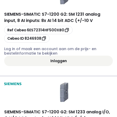
SIEMENS
-
SIMATIC S7-1200 G2: SM 1231 analog
input, 8 AI inputs: 8x AI 14 bit ADC (+/-10 V
Kopiëren
Ref Cebeo
6ES72314HF500XB0
Kopiëren
Cebeo ID
8246938
Log in of maak een account aan om de prijs- en
bestelinformatie te bekijken
Inloggen
SIEMENS
-
SIMATIC S7-1200 G2: SM 1233 analog I/O,