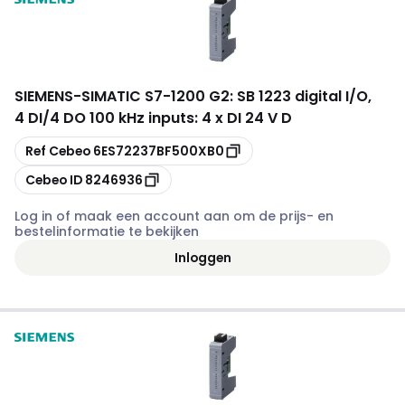
SIEMENS
-
SIMATIC S7-1200 G2: SB 1223 digital I/O,
4 DI/4 DO 100 kHz inputs: 4 x DI 24 V D
Kopiëren
Ref Cebeo
6ES72237BF500XB0
Kopiëren
Cebeo ID
8246936
Log in of maak een account aan om de prijs- en
bestelinformatie te bekijken
Inloggen