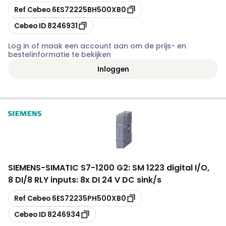
Kopiëren
Ref Cebeo
6ES72225BH500XB0
Kopiëren
Cebeo ID
8246931
Log in of maak een account aan om de prijs- en
bestelinformatie te bekijken
Inloggen
SIEMENS
-
SIMATIC S7-1200 G2: SM 1223 digital I/O,
8 DI/8 RLY inputs: 8x DI 24 V DC sink/s
Kopiëren
Ref Cebeo
6ES72235PH500XB0
Kopiëren
Cebeo ID
8246934