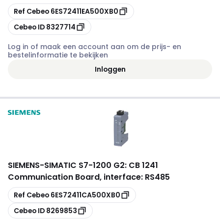
Kopiëren
Ref Cebeo
6ES72411EA500XB0
Kopiëren
Cebeo ID
8327714
Log in of maak een account aan om de prijs- en
bestelinformatie te bekijken
Inloggen
SIEMENS
-
SIMATIC S7-1200 G2: CB 1241
Communication Board, interface: RS485
Kopiëren
Ref Cebeo
6ES72411CA500XB0
Kopiëren
Cebeo ID
8269853