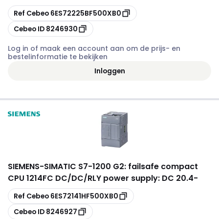
Kopiëren
Ref Cebeo
6ES72225BF500XB0
Kopiëren
Cebeo ID
8246930
Log in of maak een account aan om de prijs- en
bestelinformatie te bekijken
Inloggen
SIEMENS
-
SIMATIC S7-1200 G2: failsafe compact
CPU 1214FC DC/DC/RLY power supply: DC 20.4-
Kopiëren
Ref Cebeo
6ES72141HF500XB0
Kopiëren
Cebeo ID
8246927