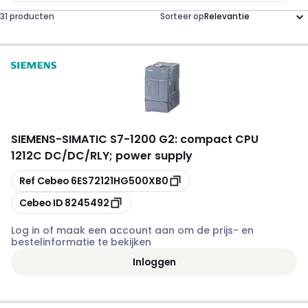
31 producten
Sorteer op
SIEMENS
-
SIMATIC S7-1200 G2: compact CPU
1212C DC/DC/RLY; power supply
Kopiëren
Ref Cebeo
6ES72121HG500XB0
Kopiëren
Cebeo ID
8245492
Log in of maak een account aan om de prijs- en
bestelinformatie te bekijken
Inloggen