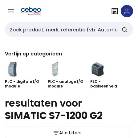
Overslaan
Overslaan
naar
naar
navigatie
inhoud
Zoekveld invoer
Verfijn op categorieën
PLC - digitale I/O
PLC - analoge I/O
PLC -
In
module
module
basiseenheid
au
resultaten voor
SIMATIC S7-1200 G2
Alle filters