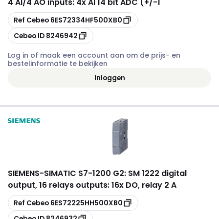
4 AI/4 AO inputs: 4x AI 14 bit ADC (+/-1
Kopiëren
Ref Cebeo
6ES72334HF500XB0
Kopiëren
Cebeo ID
8246942
Log in of maak een account aan om de prijs- en
bestelinformatie te bekijken
Inloggen
SIEMENS
-
SIMATIC S7-1200 G2: SM 1222 digital
output, 16 relays outputs: 16x DO, relay 2 A
Kopiëren
Ref Cebeo
6ES72225HH500XB0
Kopiëren
Cebeo ID
8246932