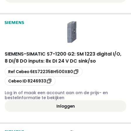
SIEMENS
-
SIMATIC S7-1200 G2: SM 1223 digital I/O,
8 DI/8 DO inputs: 8x DI 24 V DC sink/so
Kopiëren
Ref Cebeo
6ES72235BH500XB0
Kopiëren
Cebeo ID
8246933
Log in of maak een account aan om de prijs- en
bestelinformatie te bekijken
Inloggen