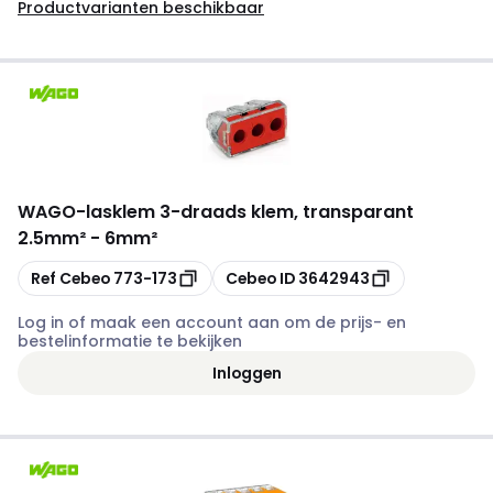
Productvarianten beschikbaar
WAGO
-
lasklem 3-draads klem, transparant
2.5mm² - 6mm²
Kopiëren
Kopiëren
Ref Cebeo
773-173
Cebeo ID
3642943
Log in of maak een account aan om de prijs- en
bestelinformatie te bekijken
Inloggen