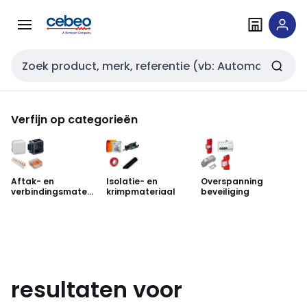
Overslaan
Overslaan
naar
naar
navigatie
inhoud
Zoekveld invoer
Verfijn op categorieën
Aftak- en
Isolatie- en
Overspanning
Sc
verbindingsmateri
krimpmateriaal
beveiliging
aal
resultaten voor