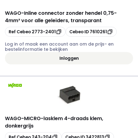
WAGO
-
Inline connector zonder hendel 0,75-
4mm² voor alle geleiders, transparant
Kopiëren
Kopiëren
Ref Cebeo
2773-2401
Cebeo ID
7610261
Log in of maak een account aan om de prijs- en
bestelinformatie te bekijken
Inloggen
WAGO
-
MICRO-lasklem 4-draads klem,
donkergrijs
Kopiëren
Kopiëren
Ref Cebeo
243-204
Cebeo ID
3422813