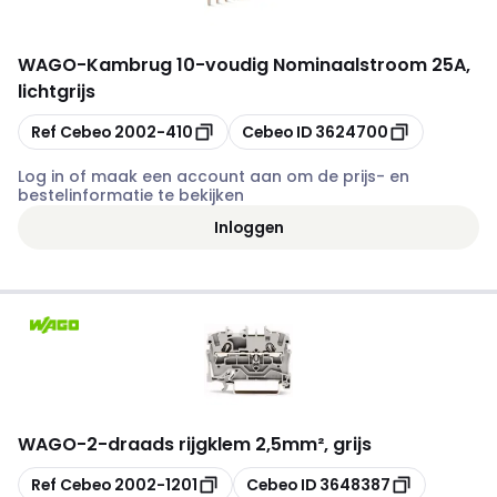
WAGO
-
Kambrug 10-voudig Nominaalstroom 25A,
lichtgrijs
Kopiëren
Kopiëren
Ref Cebeo
2002-410
Cebeo ID
3624700
Log in of maak een account aan om de prijs- en
bestelinformatie te bekijken
Inloggen
WAGO
-
2-draads rijgklem 2,5mm², grijs
Kopiëren
Kopiëren
Ref Cebeo
2002-1201
Cebeo ID
3648387