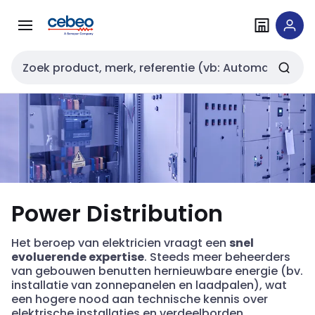
Overslaan
Overslaan
naar
naar
navigatie
inhoud
Zoekveld invoer
Power Distribution
Het beroep van elektricien vraagt een
snel
evoluerende expertise
. Steeds meer beheerders
van gebouwen benutten hernieuwbare energie (bv.
installatie van zonnepanelen en laadpalen), wat
een hogere nood aan technische kennis over
elektrische installaties en verdeelborden