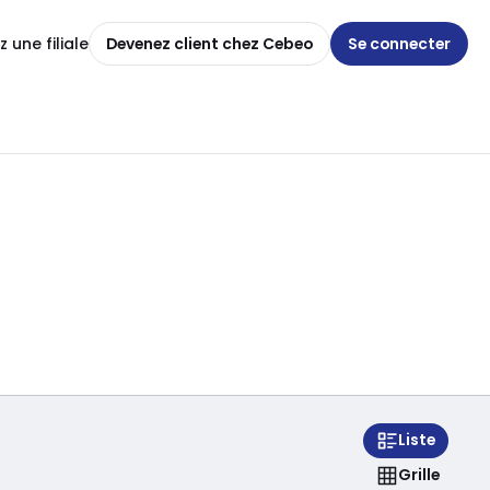
 une filiale
Devenez client chez Cebeo
Se connecter
Liste
Grille