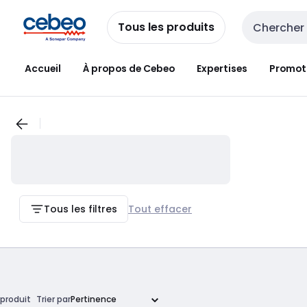
Passer à la
Passer
navigation
au
Tous les produits
Entrée de re
contenu
Accueil
À propos de Cebeo
Expertises
Promot
Tous les filtres
Tout effacer
produit
Trier par