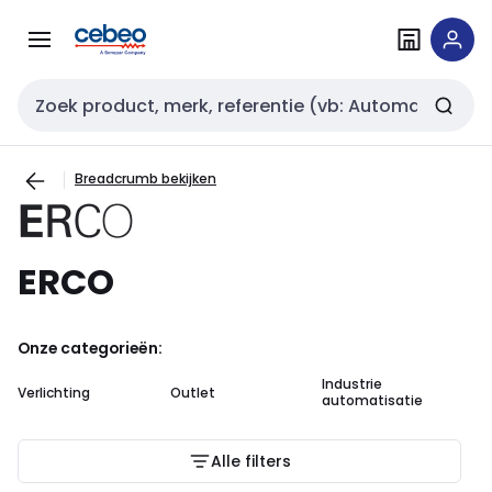
Overslaan
Overslaan
naar
naar
navigatie
inhoud
Zoekveld invoer
Breadcrumb bekijken
ERCO
Onze categorieën:
Industrie
Verlichting
Outlet
automatisatie
Alle filters