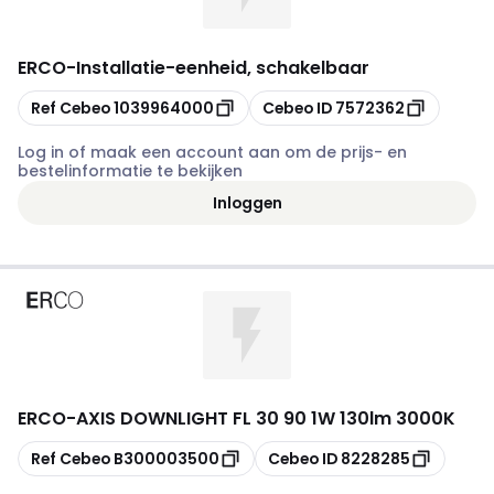
ERCO
-
Installatie-eenheid, schakelbaar
Kopiëren
Kopiëren
Ref Cebeo
1039964000
Cebeo ID
7572362
Log in of maak een account aan om de prijs- en
bestelinformatie te bekijken
Inloggen
ERCO
-
AXIS DOWNLIGHT FL 30 90 1W 130lm 3000K
Kopiëren
Kopiëren
Ref Cebeo
B300003500
Cebeo ID
8228285