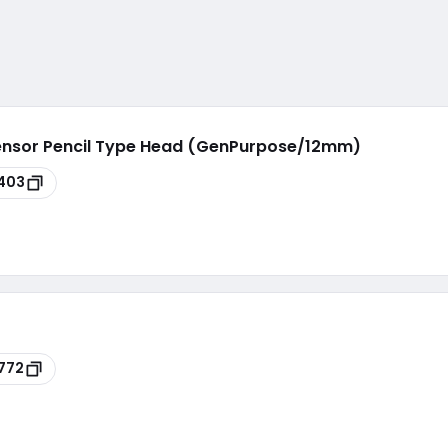
ensor Pencil Type Head (GenPurpose/12mm)
403
772