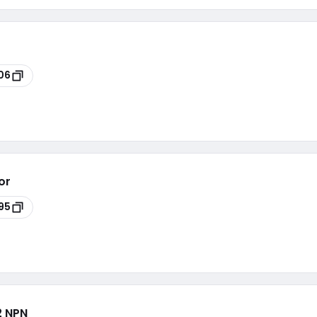
06
or
95
2 NPN