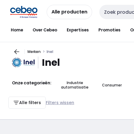
Overslaan
Overslaan
naar
naar
Alle producten
Zoekveld invoer
navigatie
inhoud
Home
Over Cebeo
Expertises
Promoties
O
Merken
Inel
Inel
Onze categorieën:
Industrie
Consumer
automatisatie
Alle filters
Filters wissen