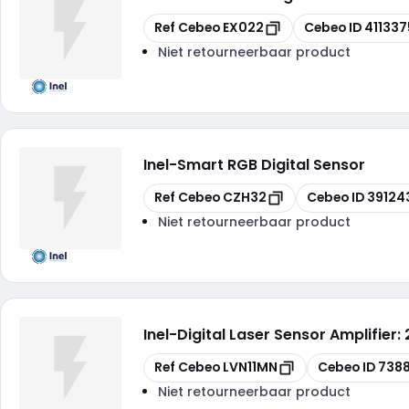
Kopiëren
Kopiëren
Ref Cebeo
EX022
Cebeo ID
411337
Niet retourneerbaar product
Inel
-
Smart RGB Digital Sensor
Kopiëren
Kopiëren
Ref Cebeo
CZH32
Cebeo ID
39124
Niet retourneerbaar product
Inel
-
Digital Laser Sensor Amplifier:
Kopiëren
Kopiëren
Ref Cebeo
LVN11MN
Cebeo ID
738
Niet retourneerbaar product