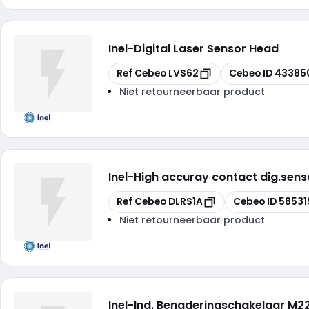
Inel
-
Digital Laser Sensor Head
Kopiëren
Kopiëren
Ref Cebeo
LVS62
Cebeo ID
43385
Niet retourneerbaar product
Inel
-
High accuray contact dig.sens
Kopiëren
Kopiëren
Ref Cebeo
DLRS1A
Cebeo ID
58531
Niet retourneerbaar product
Inel
-
Ind. Benaderingschakelaar M2