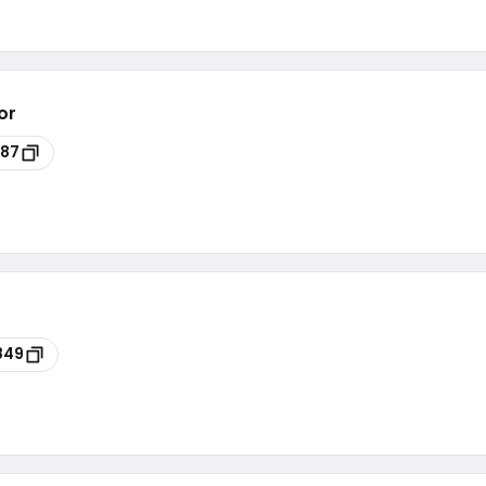
or
187
849