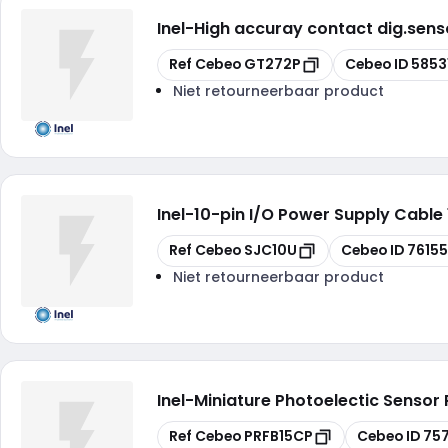
Inel
-
High accuray contact dig.sens
Kopiëren
Kopiëren
Ref Cebeo
GT272P
Cebeo ID
5853
Niet retourneerbaar product
Inel
-
10-pin I/O Power Supply Cable
Kopiëren
Kopiëren
Ref Cebeo
SJC10U
Cebeo ID
7615
Niet retourneerbaar product
Inel
-
Miniature Photoelectic Sensor 
Kopiëren
Kopiëren
Ref Cebeo
PRFB15CP
Cebeo ID
75