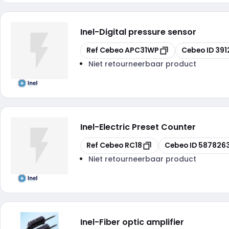
Inel
-
Digital pressure sensor
Kopiëren
Kopiëren
Ref Cebeo
APC31WP
Cebeo ID
391
Niet retourneerbaar product
Inel
-
Electric Preset Counter
Kopiëren
Kopiëren
Ref Cebeo
RC18
Cebeo ID
587826
Niet retourneerbaar product
Inel
-
Fiber optic amplifier