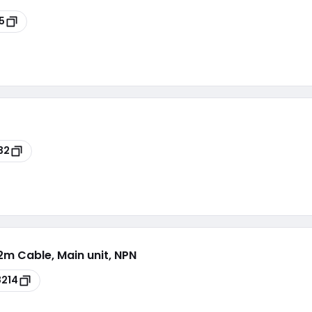
5
32
 2m Cable, Main unit, NPN
8214