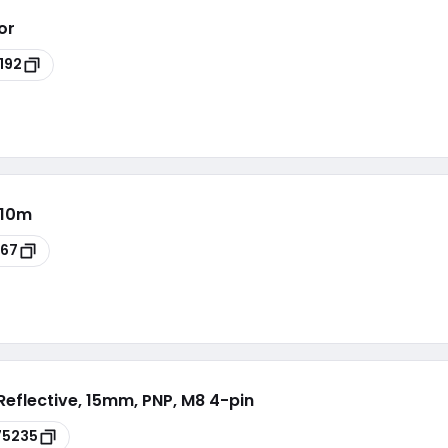
or
192
 10m
567
Reflective, 15mm, PNP, M8 4-pin
75235