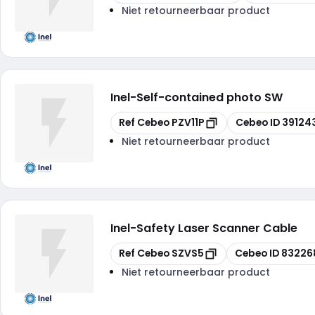
Niet retourneerbaar product
Inel
-
Self-contained photo SW
Kopiëren
Kopiëren
Ref Cebeo
PZV11P
Cebeo ID
39124
Niet retourneerbaar product
Inel
-
Safety Laser Scanner Cable
Kopiëren
Kopiëren
Ref Cebeo
SZVS5
Cebeo ID
83226
Niet retourneerbaar product