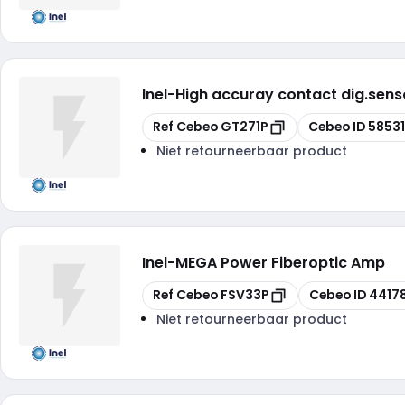
Inel
-
High accuray contact dig.sens
Kopiëren
Kopiëren
Ref Cebeo
GT271P
Cebeo ID
5853
Niet retourneerbaar product
Inel
-
MEGA Power Fiberoptic Amp
Kopiëren
Kopiëren
Ref Cebeo
FSV33P
Cebeo ID
4417
Niet retourneerbaar product