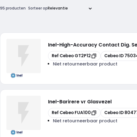
95 producten
Sorteer op
Inel
-
High-Accuracy Contact Dig. S
Kopiëren
Kopiëren
Ref Cebeo
GT2P12
Cebeo ID
7503
Niet retourneerbaar product
Inel
-
Barirere vr Glasvezel
Kopiëren
Kopiëren
Ref Cebeo
FUA100
Cebeo ID
8047
Niet retourneerbaar product