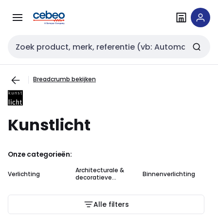
Overslaan
Overslaan
naar
naar
navigatie
inhoud
Zoekveld invoer
Breadcrumb bekijken
Kunstlicht
Onze categorieën:
Architecturale &
Verlichting
Binnenverlichting
Ha
decoratieve
verlichting
Alle filters