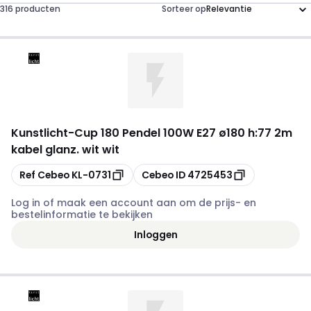
316 producten
Sorteer op
Kunstlicht
-
Cup 180 Pendel 100W E27 ø180 h:77 2m
kabel glanz. wit wit
Kopiëren
Kopiëren
Ref Cebeo
KL-0731
Cebeo ID
4725453
Log in of maak een account aan om de prijs- en
bestelinformatie te bekijken
Inloggen