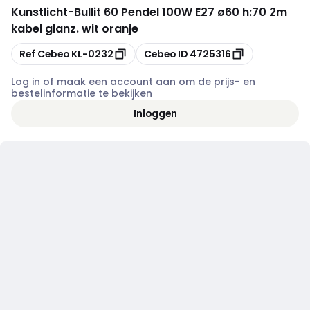
Kunstlicht
-
Bullit 60 Pendel 100W E27 ø60 h:70 2m
kabel glanz. wit oranje
Kopiëren
Kopiëren
Ref Cebeo
KL-0232
Cebeo ID
4725316
Log in of maak een account aan om de prijs- en
bestelinformatie te bekijken
Inloggen