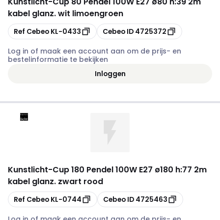
Kunstlicht
-
Cup 80 Pendel 100W E27 ø80 h:39 2m
kabel glanz. wit limoengroen
Kopiëren
Kopiëren
Ref Cebeo
KL-0433
Cebeo ID
4725372
Log in of maak een account aan om de prijs- en
bestelinformatie te bekijken
Inloggen
Kunstlicht
-
Cup 180 Pendel 100W E27 ø180 h:77 2m
kabel glanz. zwart rood
Kopiëren
Kopiëren
Ref Cebeo
KL-0744
Cebeo ID
4725463
Log in of maak een account aan om de prijs- en