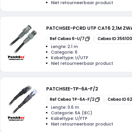
Niet retourneerbaar product
PATCHSEE
-
PCRD UTP CAT6 2,1M ZW
Kopiëren
Kopiëren
Ref Cebeo
6-U/7
Cebeo ID
35610
Lengte:
2.1 m
Categorie:
6
Kabeltype:
U/UTP
Niet retourneerbaar product
PATCHSEE
-
TP-6A-F/2
Kopiëren
Kopiëren
Ref Cebeo
TP-6A-F/2
Cebeo ID
6
Lengte:
0.6 m
Categorie:
6A (IEC)
Kabeltype:
U/FTP
Niet retourneerbaar product