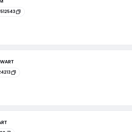
7M
512543
ZWART
24213
ART