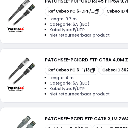
PATCHSEE
-
PCI-CRD RJ45 FTP6A 9,
Kopiëren
Kopiëren
Ref Cebeo
PCI6-DPF/32
Cebeo ID
4
Lengte:
9.7 m
Categorie:
6A (IEC)
Kabeltype:
F/UTP
Niet retourneerbaar product
PATCHSEE
-
PCICRD FTP CT6A 4,0M 
Kopiëren
Kopiëren
Ref Cebeo
PCI6-F/13
Cebeo ID
36
Lengte:
4 m
Categorie:
6A (IEC)
Kabeltype:
F/UTP
Niet retourneerbaar product
PATCHSEE
-
PCRD FTP CAT6 3,1M ZW
Kopiëren
Kopiëren