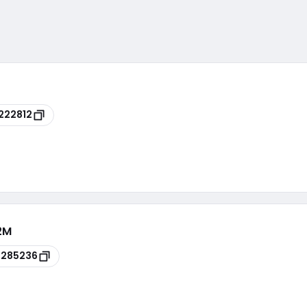
222812
2M
4285236