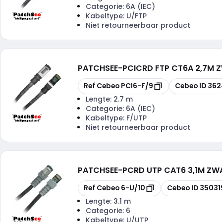
Categorie:
6A (IEC)
Kabeltype:
U/FTP
Niet retourneerbaar product
PATCHSEE
-
PCICRD FTP CT6A 2,7M 
Kopiëren
Kopiëren
Ref Cebeo
PCI6-F/9
Cebeo ID
362
Lengte:
2.7 m
Categorie:
6A (IEC)
Kabeltype:
F/UTP
Niet retourneerbaar product
PATCHSEE
-
PCRD UTP CAT6 3,1M ZW
Kopiëren
Kopiëren
Ref Cebeo
6-U/10
Cebeo ID
35031
Lengte:
3.1 m
Categorie:
6
Kabeltype:
U/UTP