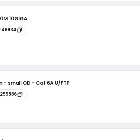
,0M 10GIGA
148934
m - small OD - Cat 6A U/FTP
255886