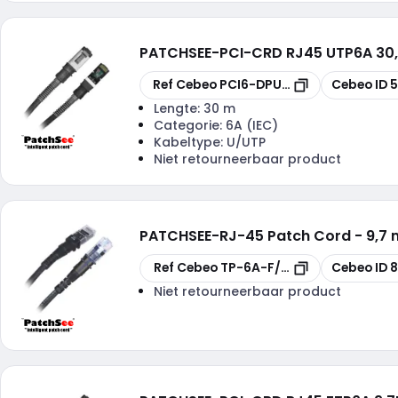
PATCHSEE
-
PCI-CRD RJ45 UTP6A 30
Kopiëren
Kopiëren
Ref Cebeo
PCI6-DPU/100
Cebeo ID
5
Lengte:
30 m
Categorie:
6A (IEC)
Kabeltype:
U/UTP
Niet retourneerbaar product
PATCHSEE
-
RJ-45 Patch Cord - 9,7 
Kopiëren
Kopiëren
Ref Cebeo
TP-6A-F/32
Cebeo ID
8
Niet retourneerbaar product