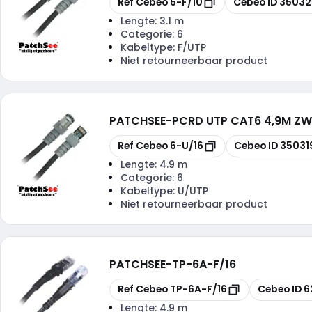
Ref Cebeo
6-F/10
Cebeo ID
35032
Lengte:
3.1 m
Categorie:
6
Kabeltype:
F/UTP
Niet retourneerbaar product
PATCHSEE
-
PCRD UTP CAT6 4,9M Z
Kopiëren
Kopiëren
Ref Cebeo
6-U/16
Cebeo ID
35031
Lengte:
4.9 m
Categorie:
6
Kabeltype:
U/UTP
Niet retourneerbaar product
PATCHSEE
-
TP-6A-F/16
Kopiëren
Kopiëren
Ref Cebeo
TP-6A-F/16
Cebeo ID
6
Lengte:
4.9 m