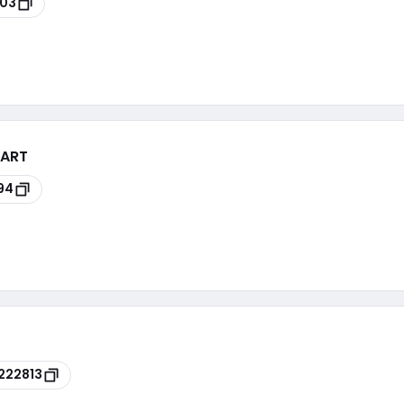
03
WART
94
222813