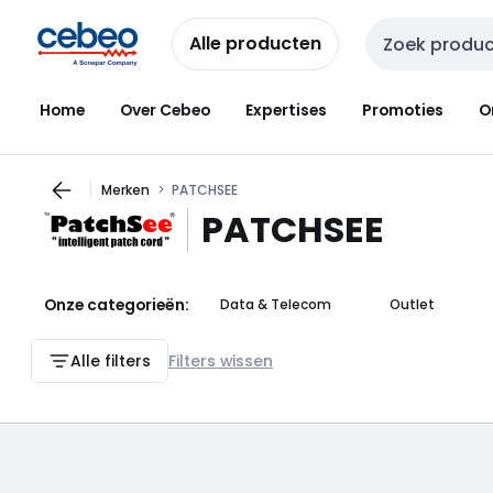
Overslaan
Overslaan
naar
naar
Alle producten
Zoekveld invoer
navigatie
inhoud
Home
Over Cebeo
Expertises
Promoties
O
Merken
PATCHSEE
PATCHSEE
Onze categorieën:
Data & Telecom
Outlet
Alle filters
Filters wissen