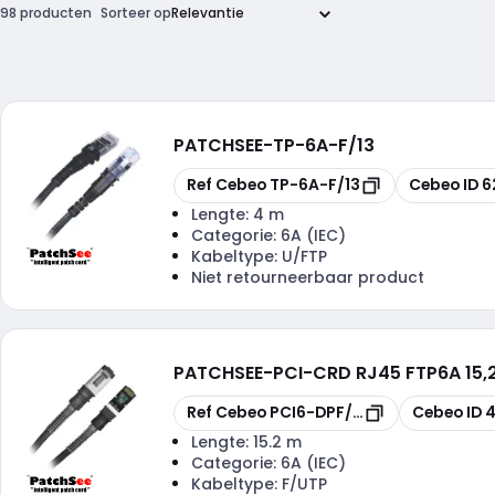
98 producten
Sorteer op
PATCHSEE
-
TP-6A-F/13
Kopiëren
Kopiëren
Ref Cebeo
TP-6A-F/13
Cebeo ID
6
Lengte:
4 m
Categorie:
6A (IEC)
Kabeltype:
U/FTP
Niet retourneerbaar product
PATCHSEE
-
PCI-CRD RJ45 FTP6A 15,
Kopiëren
Kopiëren
Ref Cebeo
PCI6-DPF/50
Cebeo ID
Lengte:
15.2 m
Categorie:
6A (IEC)
Kabeltype:
F/UTP