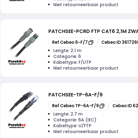
Niet retourneerbaar product
PATCHSEE
-
PCRD FTP CAT6 2,1M ZW
Kopiëren
Kopiëren
Ref Cebeo
6-F/7
Cebeo ID
361726
Lengte:
2.1 m
Categorie:
6
Kabeltype:
F/UTP
Niet retourneerbaar product
PATCHSEE
-
TP-6A-F/9
Kopiëren
Kopiëren
Ref Cebeo
TP-6A-F/9
Cebeo ID
6
Lengte:
2.7 m
Categorie:
6A (IEC)
Kabeltype:
U/FTP
Niet retourneerbaar product