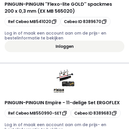
PINGUIN
-
PINGUIN ''Flexo-lite GOLD'' spackmes
200 x 0,3 mm (EX MB 565020)
Kopiëren
Kopiëren
Ref Cebeo
MB541020
Cebeo ID
8389670
Log in of maak een account aan om de prijs- en
bestelinformatie te bekijken
Inloggen
PINGUIN
-
PINGUIN Empire - 11-delige Set ERGOFLEX
Kopiëren
Kopiëren
Ref Cebeo
MB550990-SET
Cebeo ID
8389683
Log in of maak een account aan om de prijs- en