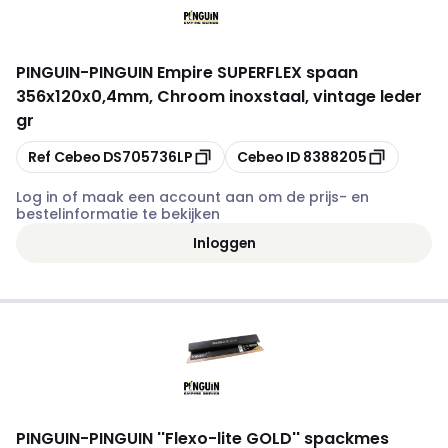
PINGUIN
-
PINGUIN Empire SUPERFLEX spaan
356x120x0,4mm, Chroom inoxstaal, vintage leder
gr
Kopiëren
Kopiëren
Ref Cebeo
DS705736LP
Cebeo ID
8388205
Log in of maak een account aan om de prijs- en
bestelinformatie te bekijken
Inloggen
PINGUIN
-
PINGUIN ''Flexo-lite GOLD'' spackmes