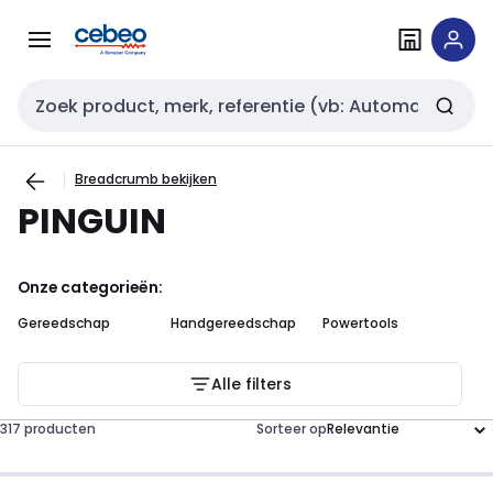
Overslaan
Overslaan
naar
naar
navigatie
inhoud
Zoekveld invoer
Breadcrumb bekijken
PINGUIN
Onze categorieën:
Gereedschap
Handgereedschap
Powertools
Alle filters
317 producten
Sorteer op