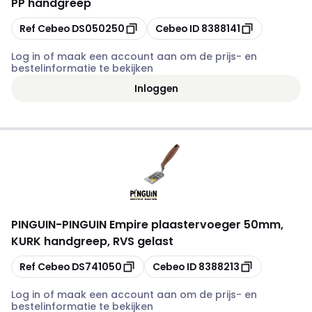
PP handgreep
Kopiëren
Kopiëren
Ref Cebeo
DS050250
Cebeo ID
8388141
Log in of maak een account aan om de prijs- en
bestelinformatie te bekijken
Inloggen
PINGUIN
-
PINGUIN Empire plaastervoeger 50mm,
KURK handgreep, RVS gelast
Kopiëren
Kopiëren
Ref Cebeo
DS741050
Cebeo ID
8388213
Log in of maak een account aan om de prijs- en
bestelinformatie te bekijken