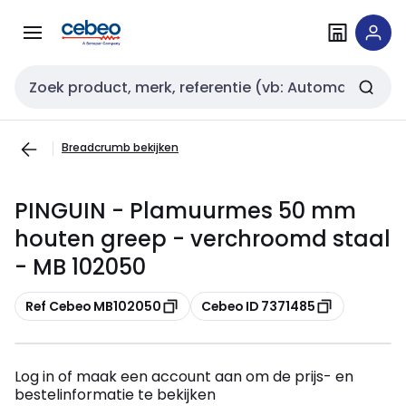
Overslaan
Overslaan
naar
naar
navigatie
inhoud
Zoekveld invoer
Breadcrumb bekijken
PINGUIN - Plamuurmes 50 mm
houten greep - verchroomd staal
- MB 102050
Kopiëren
Kopiëren
Ref Cebeo MB102050
Cebeo ID 7371485
Log in of maak een account aan om de prijs- en
bestelinformatie te bekijken