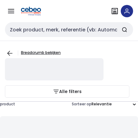
Overslaan
Overslaan
naar
naar
navigatie
inhoud
Zoekveld invoer
Breadcrumb bekijken
Alle filters
product
Sorteer op