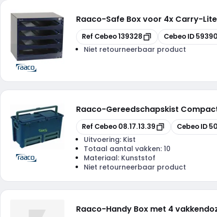
Raaco
-
Safe Box voor 4x Carry-Lite
Kopiëren
Kopiëren
Ref Cebeo
139328
Cebeo ID
59390
Niet retourneerbaar product
Raaco
-
Gereedschapskist Compact 6
Kopiëren
Kopiëren
Ref Cebeo
08.17.13.39
Cebeo ID
5
Uitvoering:
Kist
Totaal aantal vakken:
10
Materiaal:
Kunststof
Niet retourneerbaar product
Raaco
-
Handy Box met 4 vakkendoze