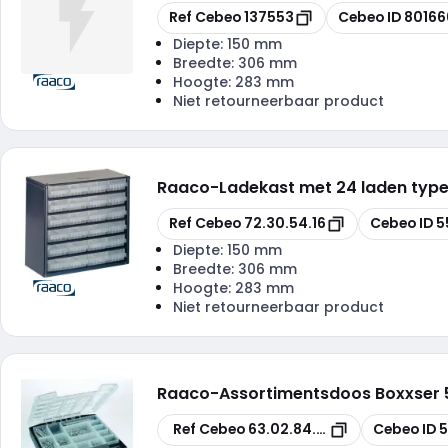
Kopiëren
Kopiëren
Ref Cebeo
137553
Cebeo ID
80166
Diepte:
150 mm
Breedte:
306 mm
Hoogte:
283 mm
Niet retourneerbaar product
Raaco
-
Ladekast met 24 laden typ
Kopiëren
Kopiëren
Ref Cebeo
72.30.54.16
Cebeo ID
5
Diepte:
150 mm
Breedte:
306 mm
Hoogte:
283 mm
Niet retourneerbaar product
Raaco
-
Assortimentsdoos Boxxser 5
Kopiëren
Kopiëren
Ref Cebeo
63.02.84.75
Cebeo ID
5