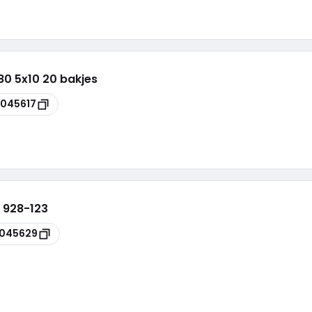
0 5x10 20 bakjes
045617
 928-123
045629