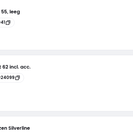
 55, leeg
41
2 incl. acc.
024099
n Silverline