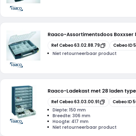
Raaco
-
Assortimentsdoos Boxxser 8
Kopiëren
Kopiëren
Ref Cebeo
63.02.88.79
Cebeo ID
5
Niet retourneerbaar product
Raaco
-
Ladekast met 28 laden type
Kopiëren
Kopiëren
Ref Cebeo
63.03.00.91
Cebeo ID
5
Diepte:
150 mm
Breedte:
306 mm
Hoogte:
417 mm
Niet retourneerbaar product