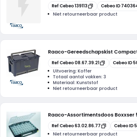
Kopiëren
Kopiëren
Ref Cebeo
139113
Cebeo ID
74036
Niet retourneerbaar product
Raaco
-
Gereedschapskist Compact 4
Kopiëren
Kopiëren
Ref Cebeo
08.67.39.21
Cebeo ID
5
Uitvoering:
Koffer
Totaal aantal vakken:
3
Materiaal:
Kunststof
Niet retourneerbaar product
Raaco
-
Assortimentsdoos Boxxser 5
Kopiëren
Kopiëren
Ref Cebeo
63.02.86.77
Cebeo ID
5
Niet retourneerbaar product