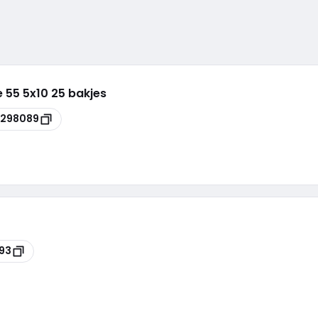
 55 5x10 25 bakjes
5298089
93