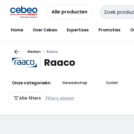
Overslaan
Overslaan
naar
naar
Alle producten
Zoekveld invoer
navigatie
inhoud
Home
Over Cebeo
Expertises
Promoties
O
Merken
Raaco
Raaco
Onze categorieën:
Gereedschap
Outlet
Alle filters
Filters wissen