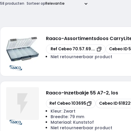
58 producten
Sorteer op
Raaco
-
Assortimentsdoos CarryLite
Kopiëren
Kopiëren
Ref Cebeo
70.57.69.94
Cebeo ID
Niet retourneerbaar product
Raaco
-
Inzetbakje 55 A7-2, los
Kopiëren
Kopiëren
Ref Cebeo
103695
Cebeo ID
61822
Kleur:
Zwart
Breedte:
79 mm
Materiaal:
Kunststof
Niet retourneerbaar product