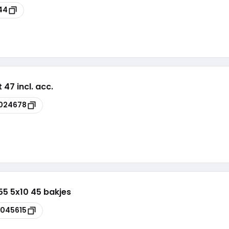
44
7 incl. acc.
024678
5 5x10 45 bakjes
045615