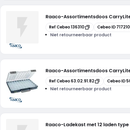
Raaco
-
Assortimentsdoos CarryLite
Kopiëren
Kopiëren
Ref Cebeo
136310
Cebeo ID
71721
Niet retourneerbaar product
Raaco
-
Assortimentsdoos CarryLite
Kopiëren
Kopiëren
Ref Cebeo
63.02.91.82
Cebeo ID
5
Niet retourneerbaar product
Raaco
-
Ladekast met 12 laden type