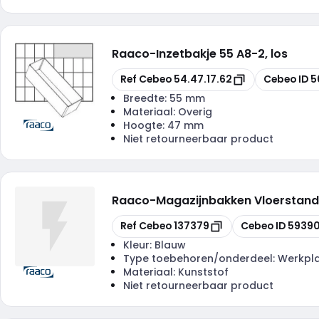
Raaco
-
Inzetbakje 55 A8-2, los
Kopiëren
Kopiëren
Ref Cebeo
54.47.17.62
Cebeo ID
5
Breedte:
55 mm
Materiaal:
Overig
Hoogte:
47 mm
Niet retourneerbaar product
Raaco
-
Magazijnbakken Vloerstand
Kopiëren
Kopiëren
Ref Cebeo
137379
Cebeo ID
5939
Kleur:
Blauw
Type toebehoren/onderdeel:
Werkpl
Materiaal:
Kunststof
Niet retourneerbaar product