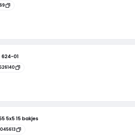
69
e 624-01
526140
5 5x5 15 bakjes
045613