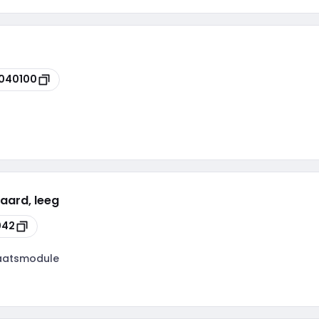
040100
aard, leeg
042
aatsmodule