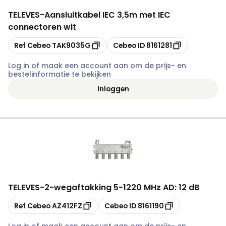
TELEVES
-
Aansluitkabel IEC 3,5m met IEC
connectoren wit
Kopiëren
Kopiëren
Ref Cebeo
TAK9035G
Cebeo ID
8161281
Log in of maak een account aan om de prijs- en
bestelinformatie te bekijken
Inloggen
TELEVES
-
2-wegaftakking 5-1220 MHz AD: 12 dB
Kopiëren
Kopiëren
Ref Cebeo
AZ412FZ
Cebeo ID
8161190