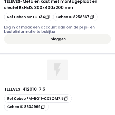
TELEVES
-
Metalen kast met montageplaat en
sleutel BxHxD: 300x400x200 mm
Kopiëren
Kopiëren
Ref Cebeo
MPTGH34
Cebeo ID
8258367
Log in of maak een account aan om de prijs- en
bestelinformatie te bekijken
Inloggen
TELEVES
-
412010-7.5
Kopiëren
Ref Cebeo
FM-RG11-CX3QM7.5
Kopiëren
Cebeo ID
8634969