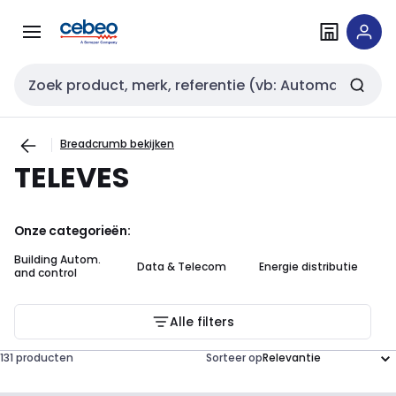
Overslaan
Overslaan
naar
naar
navigatie
inhoud
Zoekveld invoer
Breadcrumb bekijken
TELEVES
Onze categorieën:
Building Autom.
Data & Telecom
Energie distributie
Ge
and control
Alle filters
131 producten
Sorteer op