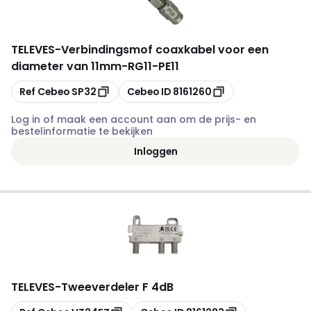
TELEVES
-
Verbindingsmof coaxkabel voor een
diameter van 11mm-RG11-PE11
Kopiëren
Kopiëren
Ref Cebeo
SP32
Cebeo ID
8161260
Log in of maak een account aan om de prijs- en
bestelinformatie te bekijken
Inloggen
TELEVES
-
Tweeverdeler F 4dB
Kopiëren
Kopiëren