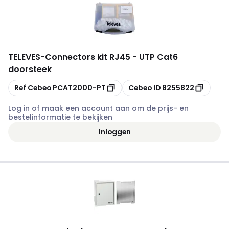
TELEVES
-
Connectors kit RJ45 - UTP Cat6
doorsteek
Kopiëren
Kopiëren
Ref Cebeo
PCAT2000-PT
Cebeo ID
8255822
Log in of maak een account aan om de prijs- en
bestelinformatie te bekijken
Inloggen