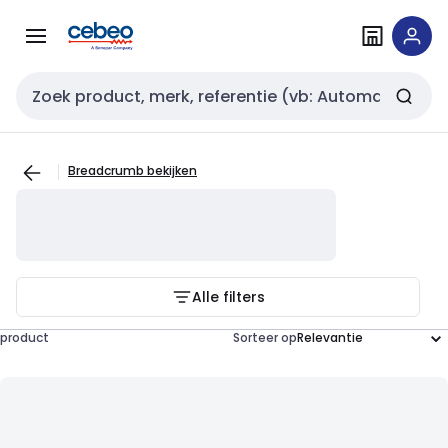
Overslaan
Overslaan
naar
naar
navigatie
inhoud
Zoekveld invoer
Breadcrumb bekijken
Alle filters
product
Sorteer op