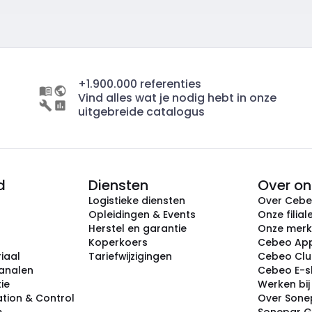
+1.900.000 referenties
Vind alles wat je nodig hebt in onze
uitgebreide catalogus
d
Diensten
Over on
Logistieke diensten
Over Ceb
Opleidingen & Events
Onze filial
Herstel en garantie
Onze mer
Koperkoers
Cebeo Ap
iaal
Tariefwijzigingen
Cebeo Cl
analen
Cebeo E-
tie
Werken bi
tion & Control
Over Sone