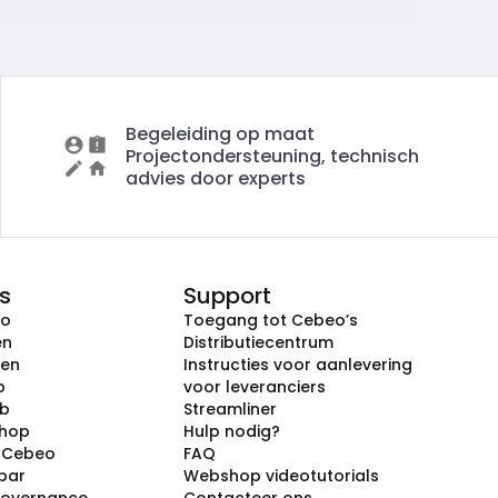
Begeleiding op maat
Projectondersteuning, technisch
advies door experts
s
Support
eo
Toegang tot Cebeo’s
en
Distributiecentrum
ken
Instructies voor aanlevering
p
voor leveranciers
ub
Streamliner
shop
Hulp nodig?
j Cebeo
FAQ
par
Webshop videotutorials