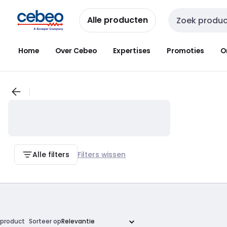
Overslaan
Overslaan
naar
naar
Alle producten
Zoekveld invoer
navigatie
inhoud
Home
Over Cebeo
Expertises
Promoties
O
Alle filters
Filters wissen
product
Sorteer op