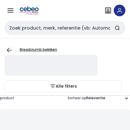
Overslaan
Overslaan
naar
naar
navigatie
inhoud
Zoekveld invoer
Breadcrumb bekijken
Alle filters
product
Sorteer op