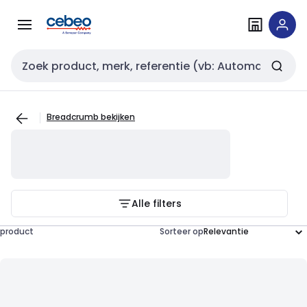
Overslaan
Overslaan
naar
naar
navigatie
inhoud
Zoekveld invoer
Breadcrumb bekijken
Alle filters
product
Sorteer op