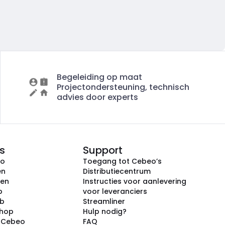
Begeleiding op maat
Projectondersteuning, technisch
advies door experts
s
Support
eo
Toegang tot Cebeo’s
en
Distributiecentrum
ken
Instructies voor aanlevering
p
voor leveranciers
ub
Streamliner
shop
Hulp nodig?
j Cebeo
FAQ