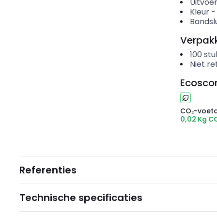
Uitvoer
Kleur
Bandslu
Verpakk
100
stu
Niet r
Ecosco
CO₂-voeta
0,02 Kg C
Referenties
Technische specificaties