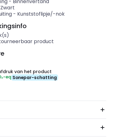
ing
-
Binnenvertand
-
Zwart
iting
-
Kunststoflipje/-nok
ingsinfo
k(s)
etourneerbaar product
re
fdruk van het product
O₂-eq
Sonepar-schatting