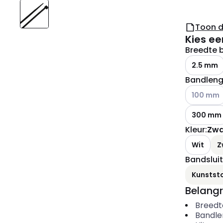
Toon 
Kies ee
Breedte 
2.5 mm
Bandleng
Andere var
100 mm
300 mm
Kleur
:
Zwa
Wit
Z
Bandsluit
Kunststo
Belangr
Breedt
Bandle