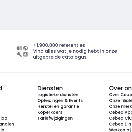
+1.900.000 referenties
Vind alles wat je nodig hebt in onze
uitgebreide catalogus
d
Diensten
Over on
Logistieke diensten
Over Ceb
Opleidingen & Events
Onze filial
Herstel en garantie
Onze mer
Koperkoers
Cebeo Ap
iaal
Tariefwijzigingen
Cebeo Cl
analen
Cebeo E-
tie
Werken bi