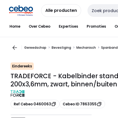
Overslaan
Overslaan
naar
naar
Alle producten
Zoekveld invoer
navigatie
inhoud
Home
Over Cebeo
Expertises
Promoties
O
Gereedschap
Bevestiging
Mechanisch
Spanband
Eindereeks
TRADEFORCE - Kabelbinder stan
200x3,6mm, zwart, binnen/buite
Kopiëren
Kopiëren
Ref Cebeo 0460063
Cebeo ID 7863355