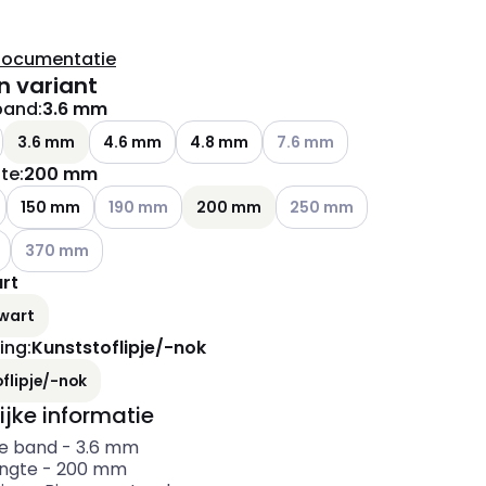
documentatie
n variant
band
:
3.6 mm
Andere varianten (Huidige co
3.6 mm
4.6 mm
4.8 mm
7.6 mm
te
:
200 mm
ianten (Huidige combinatie niet mogelijk)
Andere varianten (Huidige combinatie niet mogelijk
Andere varianten (Huidige c
150 mm
190 mm
200 mm
250 mm
Andere varianten (Huidige combinatie niet mogelijk)
370 mm
rt
wart
ing
:
Kunststoflipje/-nok
flipje/-nok
ijke informatie
e band
-
3.6
mm
ngte
-
200
mm