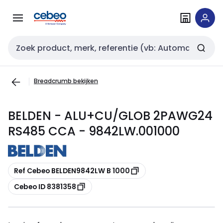
Overslaan
Overslaan
naar
naar
navigatie
inhoud
Zoekveld invoer
Breadcrumb bekijken
BELDEN - ALU+CU/GLOB 2PAWG24
RS485 CCA - 9842LW.001000
Kopiëren
Ref Cebeo BELDEN9842LW B 1000
Kopiëren
Cebeo ID 8381358