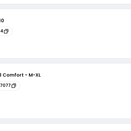
10
54
 3 Comfort - M-XL
87077