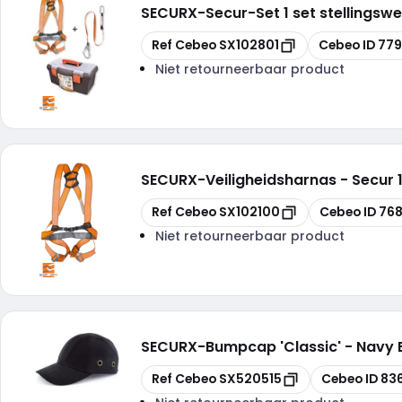
SECURX
-
Secur-Set 1 set stellingsw
Kopiëren
Kopiëren
Ref Cebeo
SX102801
Cebeo ID
77
Niet retourneerbaar product
SECURX
-
Veiligheidsharnas - Secur 
Kopiëren
Kopiëren
Ref Cebeo
SX102100
Cebeo ID
768
Niet retourneerbaar product
SECURX
-
Bumpcap 'Classic' - Navy 
Kopiëren
Kopiëren
Ref Cebeo
SX520515
Cebeo ID
83