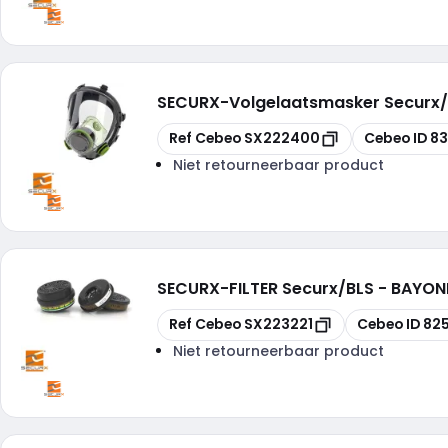
SECURX
-
Volgelaatsmasker Securx/B
Kopiëren
Kopiëren
Ref Cebeo
SX222400
Cebeo ID
83
Niet retourneerbaar product
SECURX
-
FILTER Securx/BLS - BAYONE
Kopiëren
Kopiëren
Ref Cebeo
SX223221
Cebeo ID
82
Niet retourneerbaar product