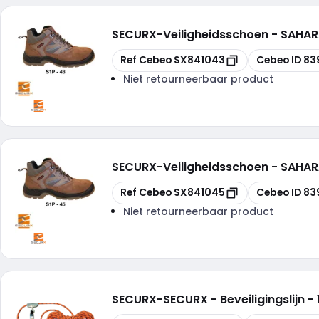
SECURX
-
Veiligheidsschoen - SAHAR
Kopiëren
Kopiëren
Ref Cebeo
SX841043
Cebeo ID
83
Niet retourneerbaar product
SECURX
-
Veiligheidsschoen - SAHAR
Kopiëren
Kopiëren
Ref Cebeo
SX841045
Cebeo ID
83
Niet retourneerbaar product
SECURX
-
SECURX - Beveiligingslijn -