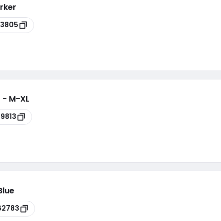
erker
93805
1 - M-XL
9813
Blue
62783