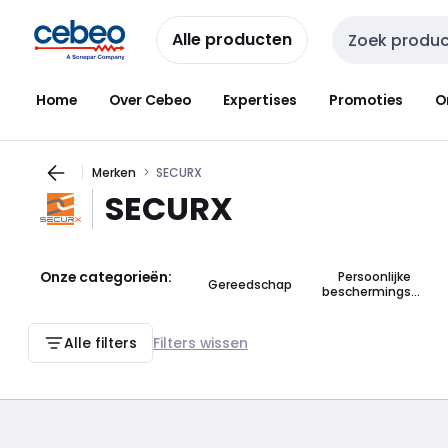
Overslaan
Overslaan
naar
naar
Alle producten
Zoekveld invoer
navigatie
inhoud
Home
Over Cebeo
Expertises
Promoties
O
Merken
SECURX
SECURX
Onze categorieën:
Persoonlijke
Gereedschap
beschermingsmi
ddelen (PBM)
Alle filters
Filters wissen