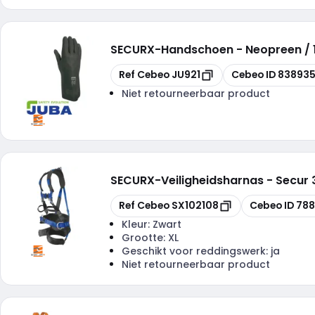
SECURX
-
Handschoen - Neopreen / 
Kopiëren
Kopiëren
Ref Cebeo
JU921
Cebeo ID
83893
Niet retourneerbaar product
SECURX
-
Veiligheidsharnas - Secur
Kopiëren
Kopiëren
Ref Cebeo
SX102108
Cebeo ID
78
Kleur:
Zwart
Grootte:
XL
Geschikt voor reddingswerk:
ja
Niet retourneerbaar product