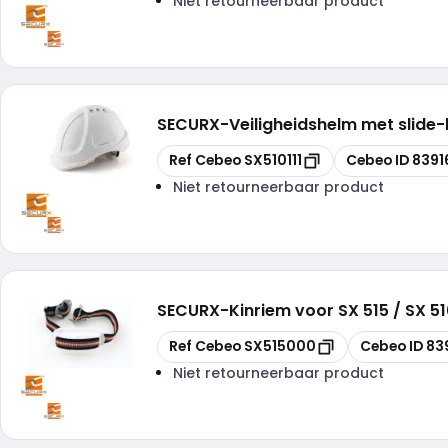
Niet retourneerbaar product
SECURX
-
Veiligheidshelm met slide-l
Kopiëren
Kopiëren
Ref Cebeo
SX510111
Cebeo ID
8391
Niet retourneerbaar product
SECURX
-
Kinriem voor SX 515 / SX 5
Kopiëren
Kopiëren
Ref Cebeo
SX515000
Cebeo ID
83
Niet retourneerbaar product