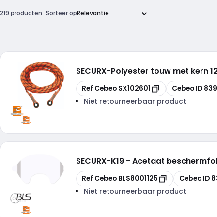
219 producten
Sorteer op
SECURX
-
Polyester touw met kern 1
Kopiëren
Kopiëren
Ref Cebeo
SX102601
Cebeo ID
839
Niet retourneerbaar product
SECURX
-
K19 - Acetaat beschermfoli
Kopiëren
Kopiëren
Ref Cebeo
BLS8001125
Cebeo ID
8
Niet retourneerbaar product