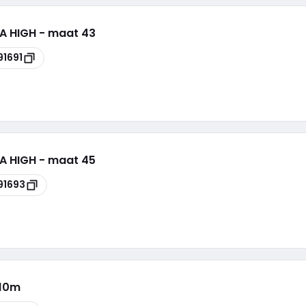
A HIGH - maat 43
91691
A HIGH - maat 45
91693
 10m