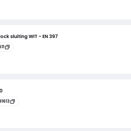
ock sluiting WIT - EN 397
611
10
91613