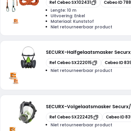
Kopiëren
Kopiëren
Ref Cebeo
SX102431
Cebeo ID
788
Lengte:
10 m
Uitvoering:
Enkel
Materiaal:
Kunststof
Niet retourneerbaar product
SECURX
-
Halfgelaatsmasker Securx
Kopiëren
Kopiëren
Ref Cebeo
SX222015
Cebeo ID
83
Niet retourneerbaar product
SECURX
-
Volgelaatsmasker Securx/B
Kopiëren
Kopiëren
Ref Cebeo
SX222425
Cebeo ID
83
Niet retourneerbaar product