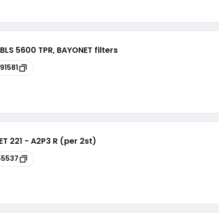
LS 5600 TPR, BAYONET filters
91581
T 221 - A2P3 R (per 2st)
55537