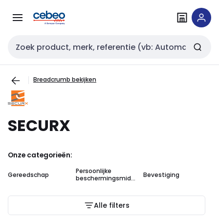
Overslaan
Overslaan
naar
naar
navigatie
inhoud
Zoekveld invoer
Breadcrumb bekijken
SECURX
Onze categorieën:
Persoonlijke
Gereedschap
Bevestiging
An
beschermingsmidd
elen (PBM)
Alle filters