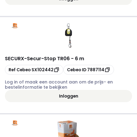
SECURX
-
Secur-Stop TR06 - 6 m
Kopiëren
Kopiëren
Ref Cebeo
SX102442
Cebeo ID
7887114
Log in of maak een account aan om de prijs- en
bestelinformatie te bekijken
Inloggen