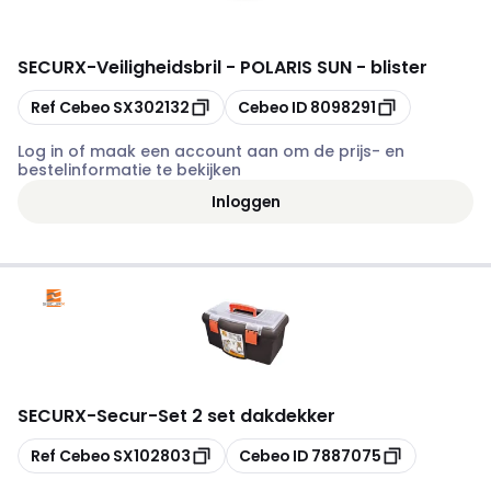
SECURX
-
Veiligheidsbril - POLARIS SUN - blister
Kopiëren
Kopiëren
Ref Cebeo
SX302132
Cebeo ID
8098291
Log in of maak een account aan om de prijs- en
bestelinformatie te bekijken
Inloggen
SECURX
-
Secur-Set 2 set dakdekker
Kopiëren
Kopiëren
Ref Cebeo
SX102803
Cebeo ID
7887075