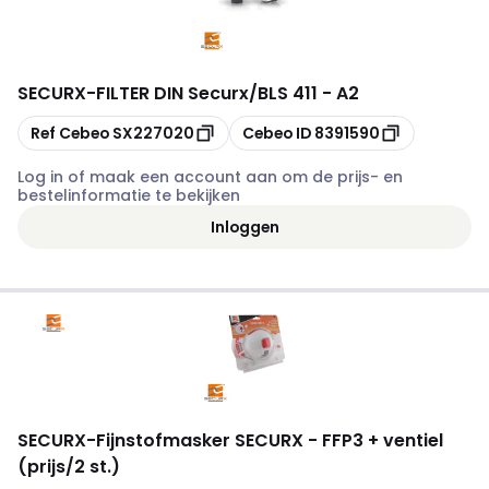
SECURX
-
FILTER DIN Securx/BLS 411 - A2
Kopiëren
Kopiëren
Ref Cebeo
SX227020
Cebeo ID
8391590
Log in of maak een account aan om de prijs- en
bestelinformatie te bekijken
Inloggen
SECURX
-
Fijnstofmasker SECURX - FFP3 + ventiel
(prijs/2 st.)