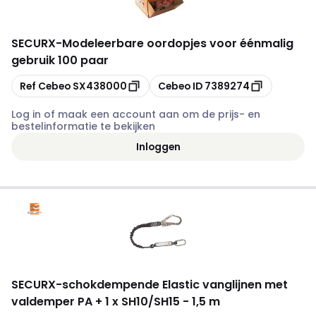
SECURX
-
Modeleerbare oordopjes voor éénmalig
gebruik 100 paar
Kopiëren
Kopiëren
Ref Cebeo
SX438000
Cebeo ID
7389274
Log in of maak een account aan om de prijs- en
bestelinformatie te bekijken
Inloggen
SECURX
-
schokdempende Elastic vanglijnen met
valdemper PA + 1 x SH10/SH15 - 1,5 m