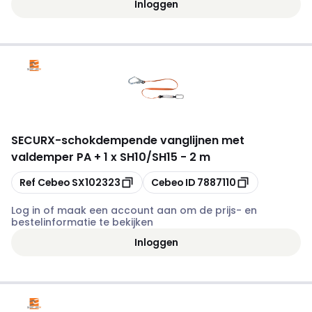
Inloggen
SECURX
-
schokdempende vanglijnen met
valdemper PA + 1 x SH10/SH15 - 2 m
Kopiëren
Kopiëren
Ref Cebeo
SX102323
Cebeo ID
7887110
Log in of maak een account aan om de prijs- en
bestelinformatie te bekijken
Inloggen