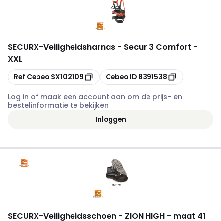
SECURX
-
Veiligheidsharnas - Secur 3 Comfort -
XXL
Kopiëren
Kopiëren
Ref Cebeo
SX102109
Cebeo ID
8391538
Log in of maak een account aan om de prijs- en
bestelinformatie te bekijken
Inloggen
SECURX
-
Veiligheidsschoen - ZION HIGH - maat 41