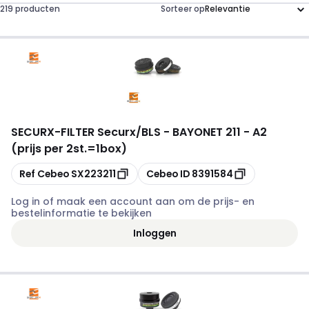
219 producten
Sorteer op
SECURX
-
FILTER Securx/BLS - BAYONET 211 - A2
(prijs per 2st.=1box)
Kopiëren
Kopiëren
Ref Cebeo
SX223211
Cebeo ID
8391584
Log in of maak een account aan om de prijs- en
bestelinformatie te bekijken
Inloggen