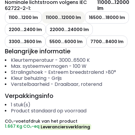
Nominale lichtstroom volgens IEC
11000...12000
62722-2-1
:
lm
1100...1200 lm
11000...12000 lm
16500...18000 lm
2200...2400 lm
22000...24000 lm
3300...3600 lm
5500...6000 lm
7700...8400 lm
Belangrijke informatie
Kleurtemperatuur
-
3000...6500
K
Max. systeemvermogen
-
100
W
Stralingshoek
-
Extreem breedstralend >80°
Kleur behuizing
-
Grijs
Verstelbaarheid
-
Draaibaar, roterend
Verpakkingsinfo
1
stuk(s)
Product standaard op voorraad
CO₂-voetafdruk van het product
1.667 Kg CO₂-eq
Leveranciersverklaring