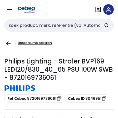
Overslaan
Overslaan
naar
naar
navigatie
inhoud
Zoekveld invoer
Breadcrumb bekijken
Philips Lighting - Straler BVP169
LED120/830_40_65 PSU 100W SWB
- 8720169736061
Kopiëren
Kopiëren
Ref Cebeo 8720169736061
Cebeo ID 8046951