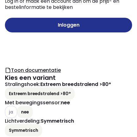
Log in of maak een account aan om de prijs- en
bestelinformatie te bekijken
Inloggen
Toon documentatie
Kies een variant
Stralingshoek
:
Extreem breedstralend >80°
Extreem breedstralend >80°
Met bewegingssensor
:
nee
Andere varianten (Huidige combinatie niet mogelijk)
ja
nee
Lichtverdeling
:
Symmetrisch
Symmetrisch