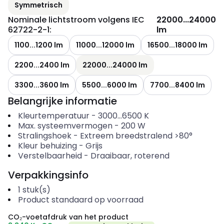
Symmetrisch
Nominale lichtstroom volgens IEC
22000...24000
62722-2-1
:
lm
1100...1200 lm
11000...12000 lm
16500...18000 lm
2200...2400 lm
22000...24000 lm
3300...3600 lm
5500...6000 lm
7700...8400 lm
Belangrijke informatie
Kleurtemperatuur
-
3000...6500
K
Max. systeemvermogen
-
200
W
Stralingshoek
-
Extreem breedstralend >80°
Kleur behuizing
-
Grijs
Verstelbaarheid
-
Draaibaar, roterend
Verpakkingsinfo
1
stuk(s)
Product standaard op voorraad
CO₂-voetafdruk van het product