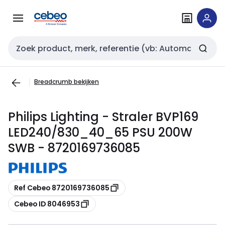
Overslaan
Overslaan
naar
naar
navigatie
inhoud
Zoekveld invoer
Breadcrumb bekijken
Philips Lighting - Straler BVP169
LED240/830_40_65 PSU 200W
SWB - 8720169736085
Kopiëren
Ref Cebeo 8720169736085
Kopiëren
Cebeo ID 8046953