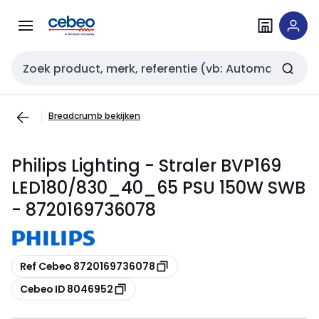
Overslaan
Overslaan
naar
naar
navigatie
inhoud
Zoekveld invoer
Breadcrumb bekijken
Philips Lighting - Straler BVP169
LED180/830_40_65 PSU 150W SWB
- 8720169736078
Kopiëren
Ref Cebeo 8720169736078
Kopiëren
Cebeo ID 8046952