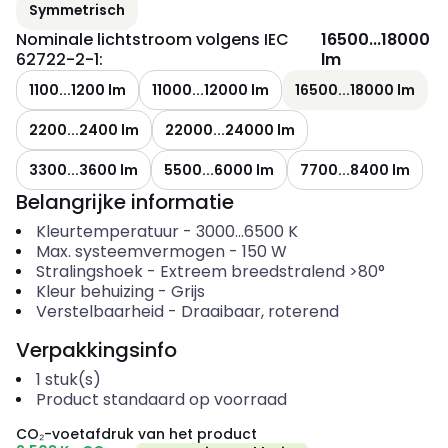
Symmetrisch
Nominale lichtstroom volgens IEC
16500...18000
62722-2-1
:
lm
1100...1200 lm
11000...12000 lm
16500...18000 lm
2200...2400 lm
22000...24000 lm
3300...3600 lm
5500...6000 lm
7700...8400 lm
Belangrijke informatie
Kleurtemperatuur
-
3000...6500
K
Max. systeemvermogen
-
150
W
Stralingshoek
-
Extreem breedstralend >80°
Kleur behuizing
-
Grijs
Verstelbaarheid
-
Draaibaar, roterend
Verpakkingsinfo
1
stuk(s)
Product standaard op voorraad
CO₂-voetafdruk van het product