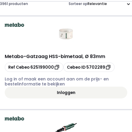
3961 producten
Sorteer op
Metabo
-
Gatzaag HSS-bimetaal, Ø 83mm
Kopiëren
Kopiëren
Ref Cebeo
625199000
Cebeo ID
5702289
Log in of maak een account aan om de prijs- en
bestelinformatie te bekijken
Inloggen