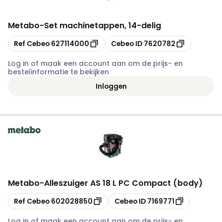
Metabo
-
Set machinetappen, 14-delig
Kopiëren
Kopiëren
Ref Cebeo
627114000
Cebeo ID
7620782
Log in of maak een account aan om de prijs- en
bestelinformatie te bekijken
Inloggen
Metabo
-
Alleszuiger AS 18 L PC Compact (body)
Kopiëren
Kopiëren
Ref Cebeo
602028850
Cebeo ID
7169771
Log in of maak een account aan om de prijs- en