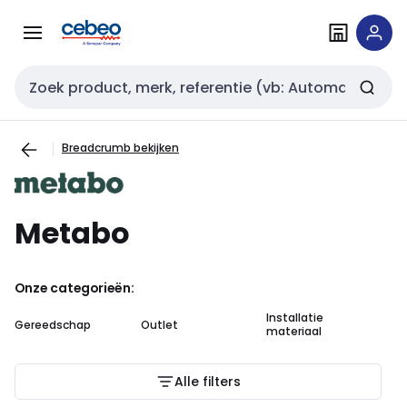
Overslaan
Overslaan
naar
naar
navigatie
inhoud
Zoekveld invoer
Breadcrumb bekijken
Metabo
Onze categorieën:
Installatie
In
Gereedschap
Outlet
materiaal
au
Alle filters