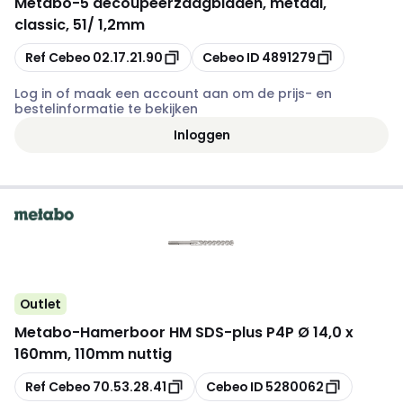
Metabo
-
5 decoupeerzaagbladen, metaal,
classic, 51/ 1,2mm
Kopiëren
Kopiëren
Ref Cebeo
02.17.21.90
Cebeo ID
4891279
Log in of maak een account aan om de prijs- en
bestelinformatie te bekijken
Inloggen
Outlet
Metabo
-
Hamerboor HM SDS-plus P4P Ø 14,0 x
160mm, 110mm nuttig
Kopiëren
Kopiëren
Ref Cebeo
70.53.28.41
Cebeo ID
5280062